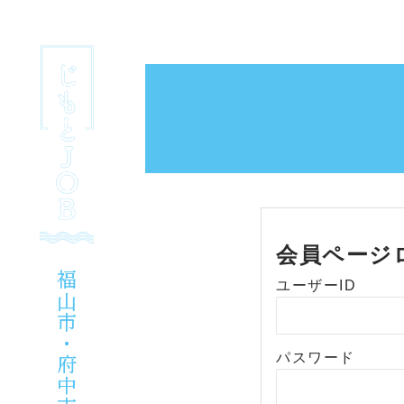
Skip
to
content
会員ページ
福山市・府中市
福山市・府中市
ユーザーID
パスワード