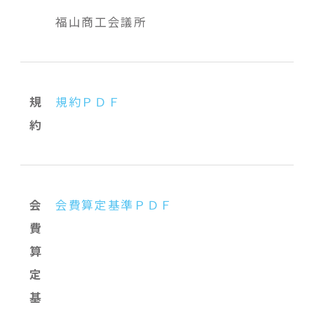
福山商工会議所
規
規約ＰＤＦ
約
会
会費算定基準ＰＤＦ
費
算
定
基