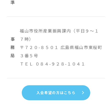
準
福山市役所産業振興課内（平日９～１
事
７時）
務
〒７２０-８５０１ 広島県福山市東桜町
局
３番５号
ＴＥＬ ０８４-９２８-１０４１
入会希望の方はこちら