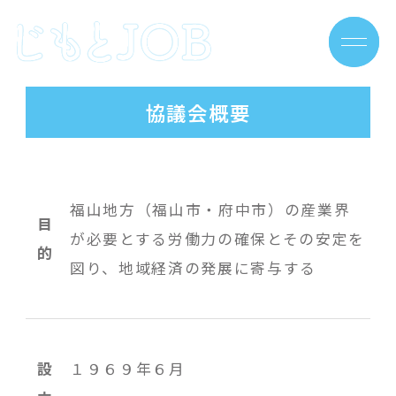
Skip
to
content
協議会概要
福山地方（福山市・府中市）の産業界
目
が必要とする労働力の確保とその安定を
的
図り、地域経済の発展に寄与する
設
１９６９年６月